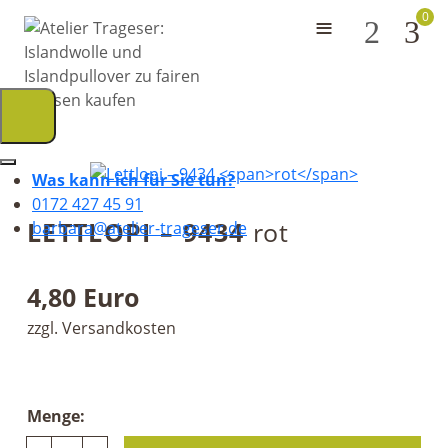
0
≡
2
Was kann ich für Sie tun?
0172 427 45 91
LETTLOPI – 9434
rot
barbara@atelier-trageser.de
4,80 Euro
zzgl. Versandkosten
Menge: