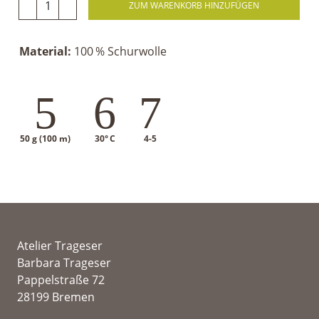
ZUM WARENKORB HINZUFÜGEN
Material:
100 % Schurwolle
5
6
7
50 g (100 m)
30° C
4-5
Atelier Trageser
Barbara Trageser
Pappelstraße 72
28199 Bremen