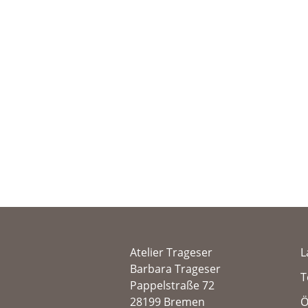
Atelier Trageser
L
Barbara Trageser
T
Pappelstraße 72
28199 Bremen
Ö