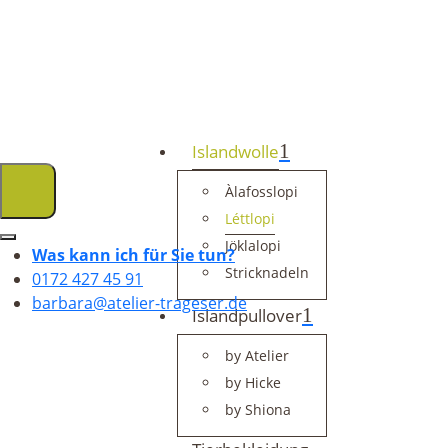
Islandwolle
Àlafosslopi
Léttlopi
Jöklalopi
Was kann ich für Sie tun?
Stricknadeln
0172 427 45 91
barbara@atelier-trageser.de
Islandpullover
by Atelier
by Hicke
by Shiona