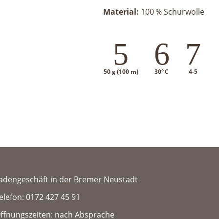
Material:
100 % Schurwolle
5
6
7
50 g (100 m)
30° C
4-5
adengeschäft in der Bremer Neustadt
elefon: 0172 427 45 91
ffnungszeiten: nach Absprache