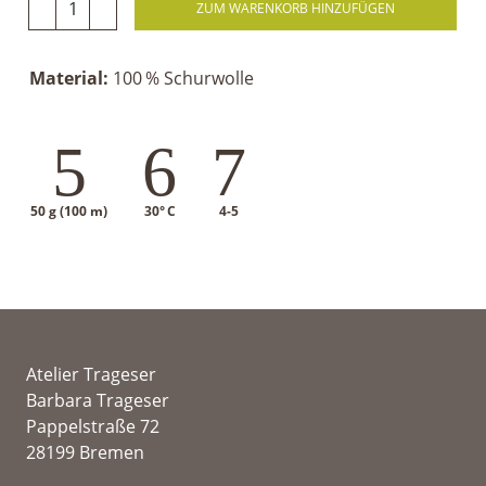
ZUM WARENKORB HINZUFÜGEN
Material:
100 % Schurwolle
5
6
7
50 g (100 m)
30° C
4-5
Atelier Trageser
Barbara Trageser
Pappelstraße 72
28199 Bremen