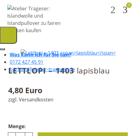
0
2
Was kann ich für Sie tun?
0172 427 45 91
LETTLOPI – 1403
lapisblau
barbara@atelier-trageser.de
4,80 Euro
zzgl. Versandkosten
Menge: