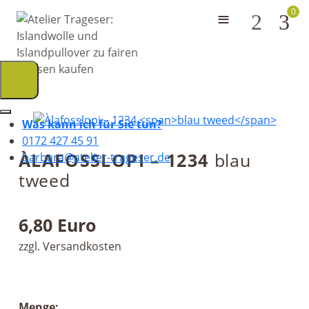
0
≡
2
Was kann ich für Sie tun?
0172 427 45 91
ÀLAFOSSLOPI – 1234
blau
barbara@atelier-trageser.de
tweed
6,80 Euro
zzgl. Versandkosten
Menge: