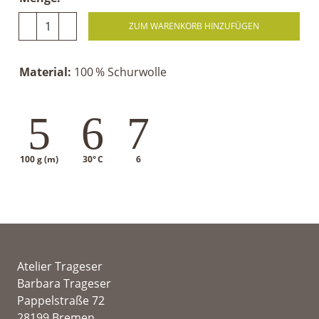
ZUM WARENKORB HINZUFÜGEN
Material:
100 % Schurwolle
5
6
7
100 g (m)
30° C
6
Atelier Trageser
Barbara Trageser
Pappelstraße 72
28199 Bremen